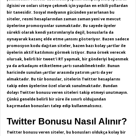
ilgisini ve onları siteye çekmek için yapılan en etkili yollardan
bir tanesidir. Sosyal medyanın gücünden yararlanan bu
siteler, resmi hesaplarından zaman zaman yeni ve mevcut
üyelerine promosyonlar sunmaktadır. Bu sayede üyeler
sürekli olarak kendi yatırımlarıyla değil, bonuslarla da
oynayarak kazanç elde etme şansını gösteriyor. Bazen sadece
promosyon kodu dağıtan siteler, bazen bazı kolay şartlar ile
üyelerin aktif katılımını görmek istiyor. Buna örnek verecek
olursak, belirli bir tweet’i RT yapmak, bir gönderiyi beğenmek
ya da arkadaşını etiketleme şartı sunabilmektedir. Bunun
haricinde sunulan şartlar arasında yatırım şartı da yer
almaktadır. Bu tür bonuslar, sitelerin Twitter hesaplarını
takip eden üyelerine özel olarak sunulmaktadır. Bundan
dolayı Twitter bonusu veren siteleri takip etmeyi unutmayın.
Çünkü genelde belirli bir süre ile sınırlı olduğundan
kaçırmadan bonusları talep edip kullanmalısınız.
Twitter Bonusu Nasıl Alınır?
Twitter bonusu veren siteler, bu bonusları oldukça kolay bir