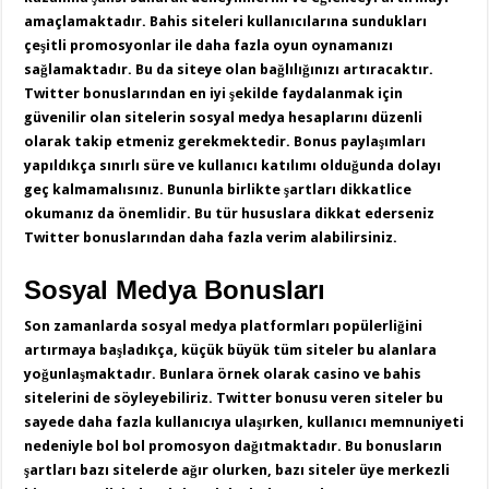
amaçlamaktadır. Bahis siteleri kullanıcılarına sundukları
çeşitli promosyonlar ile daha fazla oyun oynamanızı
sağlamaktadır. Bu da siteye olan bağlılığınızı artıracaktır.
Twitter bonuslarından en iyi şekilde faydalanmak için
güvenilir olan sitelerin sosyal medya hesaplarını düzenli
olarak takip etmeniz gerekmektedir. Bonus paylaşımları
yapıldıkça sınırlı süre ve kullanıcı katılımı olduğunda dolayı
geç kalmamalısınız. Bununla birlikte şartları dikkatlice
okumanız da önemlidir. Bu tür hususlara dikkat ederseniz
Twitter bonuslarından daha fazla verim alabilirsiniz.
Sosyal Medya Bonusları
Son zamanlarda sosyal medya platformları popülerliğini
artırmaya başladıkça, küçük büyük tüm siteler bu alanlara
yoğunlaşmaktadır. Bunlara örnek olarak casino ve bahis
sitelerini de söyleyebiliriz. Twitter bonusu veren siteler bu
sayede daha fazla kullanıcıya ulaşırken, kullanıcı memnuniyeti
nedeniyle bol bol promosyon dağıtmaktadır. Bu bonusların
şartları bazı sitelerde ağır olurken, bazı siteler üye merkezli