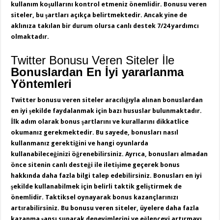
kullanım koşullarını kontrol etmeniz önemlidir. Bonusu veren
siteler, bu şartları açıkça belirtmektedir. Ancak yine de
aklınıza takılan bir durum olursa canlı destek 7/24 yardımcı
olmaktadır.
Twitter Bonusu Veren Siteler İle
Bonuslardan En İyi yararlanma
Yöntemleri
Twitter bonusu veren siteler aracılığıyla alınan bonuslardan
en iyi şekilde faydalanmak için bazı hususlar bulunmaktadır.
İlk adım olarak bonus şartlarını ve kurallarını dikkatlice
okumanız gerekmektedir. Bu sayede, bonusları nasıl
kullanmanız gerektiğini ve hangi oyunlarda
kullanabileceğinizi öğrenebilirsiniz. Ayrıca, bonusları almadan
önce sitenin canlı desteği ile iletişime geçerek bonus
hakkında daha fazla bilgi talep edebilirsiniz. Bonusları en iyi
şekilde kullanabilmek için belirli taktik geliştirmek de
önemlidir. Taktiksel oynayarak bonus kazançlarınızı
artırabilirsiniz. Bu bonusu veren siteler, üyelere daha fazla
kazanma şansı sunarak deneyimlerini ve eğlenceyi artırmayı