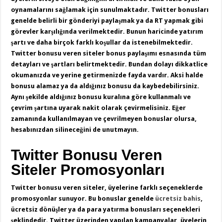
oynamalarını sağlamak için sunulmaktadır. Twitter bonusları
genelde belirli bir gönderiyi paylaşmak ya da RT yapmak gibi
görevler karşılığında verilmektedir. Bunun haricinde yatırım
şartı
ve daha birçok farklı koşullar da istenebilmektedir.
Twitter bonusu veren siteler bonus paylaşımı esnasında tüm
detayları ve şartları belirtmektedir. Bundan dolayı dikkatlice
okumanızda ve yerine getirmenizde fayda vardır. Aksi halde
bonusu alamaz ya da aldığınız bonusu da kaybedebilirsiniz.
Aynı şekilde aldığınız bonusu kuralına göre kullanmalı ve
çevrim şartına uyarak nakit olarak çevirmelisiniz. Eğer
zamanında kullanılmayan ve çevrilmeyen bonuslar olursa,
hesabınızdan silineceğini de unutmayın.
Twitter Bonusu Veren
Siteler Promosyonları
Twitter bonusu veren siteler, üyelerine farklı seçeneklerde
promosyonlar sunuyor. Bu bonuslar genelde
ücretsiz bahis
,
ücretsiz dönüşler ya da para yatırma bonusları seçenekleri
şeklindedir. Twitter üzerinden yapılan kampanyalar, üyelerin